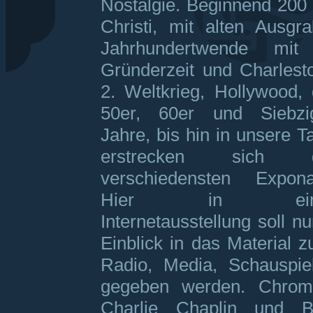
Nostalgie. Beginnend 200
Christi, mit alten Ausgr
Jahrhundertwende mit
Gründerzeit und Charlest
2. Weltkrieg,
Hollywood, 
50er, 60er und Siebzi
Jahre, bis hin in unsere T
erstrecken sich d
verschiedensten Expona
Hier in ein
Internetausstellung soll nu
Einblick in das Material z
Radio, Media, Schauspi
gegeben werden. Chrom
Charlie Chaplin und Bo